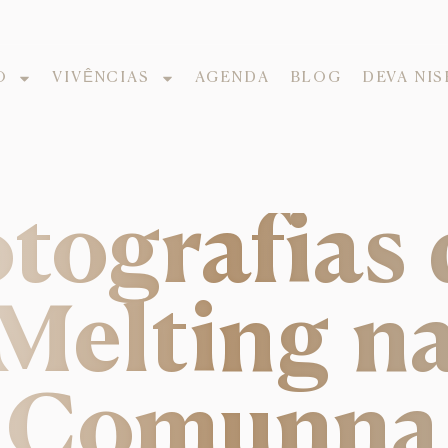
O
VIVÊNCIAS
AGENDA
BLOG
DEVA NI
tografias
Melting n
Comunna